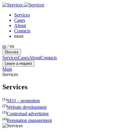
Services
Cases
About
Contacts
more
ru
/
en
Discuss
Services
Cases
About
Contacts
Leave a request
Main
Services
Services
(1)
SEO – promotion
(2)
Website development
(3)
Contextual advertising
(4)
Reputation management